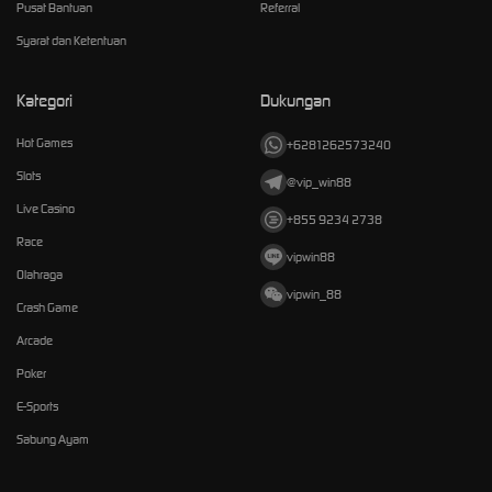
Pusat Bantuan
Referral
Syarat dan Ketentuan
Kategori
Dukungan
Hot Games
+6281262573240
Slots
@vip_win88
Live Casino
+855 9234 2738
Race
vipwin88
Olahraga
vipwin_88
Crash Game
Arcade
Poker
E-Sports
Sabung Ayam