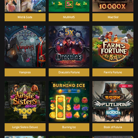
Wild & Gods
MultiHot5
Mad Slot
Vampires
Dracula's Fortune
Farm's Fortune
Jungle Sisters Deluxe
Burning Ice
Book of Futuria