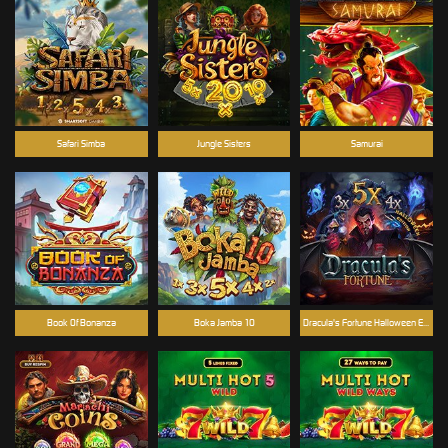
Safari Simba
Jungle Sisters
Samurai
Book Of Bonanza
Boka Jamba 10
Dracula's Fortune Halloween Edition