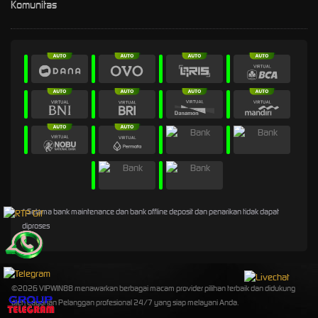
Komunitas
* Selama bank maintenance dan bank offline deposit dan penarikan tidak dapat
diproses
©2026 VIPWIN88 menawarkan berbagai macam provider pilihan terbaik dan didukung
oleh Layanan Pelanggan profesional 24/7 yang siap melayani Anda.