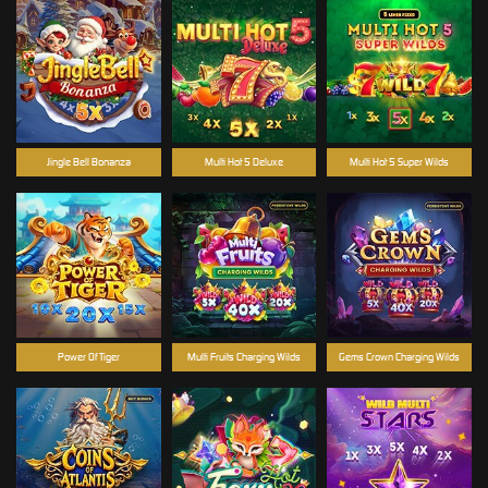
Jingle Bell Bonanza
Multi Hot 5 Deluxe
Multi Hot 5 Super Wilds
Power Of Tiger
Multi Fruits Charging Wilds
Gems Crown Charging Wilds