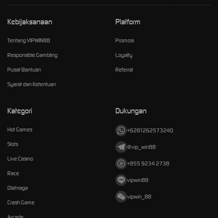
Kebijaksanaan
Platform
Tentang VIPWIN88
Promosi
Responsible Gambling
Loyalty
Pusat Bantuan
Referral
Syarat dan Ketentuan
Kategori
Dukungan
Hot Games
+6281262573240
Slots
@vip_win88
Live Casino
+855 9234 2738
Race
vipwin88
Olahraga
vipwin_88
Crash Game
Arcade